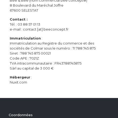
Bee & Bee (nom commercial bee concept
®
)
8 Boulevard du Maréchal Joffre
67600 SELESTAT
Contact :
Tél. : 03 88 57 01 13
e-mail : contact [at] beeconcept.fr
Immatriculation
:
Immatriculation au Registre du commerce et des
sociétés de Colmar sous le numéro : TI 788 745 875
Siret : 788 745 875 00021
Code APE : 7021Z
TVA intracommunautaire : FR43788745875
Sàrl au capital de 3 000 €
Hébergeur
:
Nuxit.com
Coordonnées