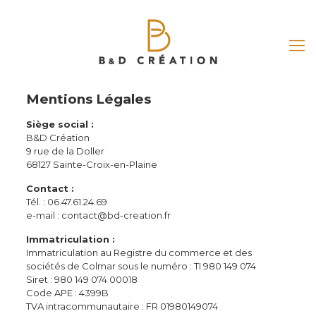
Mentions Légales
Siège social :
B&D Création
9 rue de la Doller
68127 Sainte-Croix-en-Plaine
Contact :
Tél. : 06.47.61.24.69
e-mail : contact@bd-creation.fr
Immatriculation :
Immatriculation au Registre du commerce et des
sociétés de Colmar sous le numéro : TI 980 149 074
Siret : 980 149 074 00018
Code APE : 4399B
TVA intracommunautaire : FR 01980149074